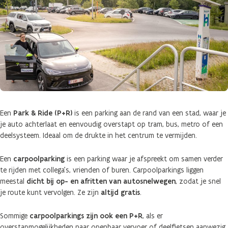
Een
Park & Ride (P+R)
is een parking aan de rand van een stad, waar je
je auto achterlaat en eenvoudig overstapt op tram, bus, metro of een
deelsysteem. Ideaal om de drukte in het centrum te vermijden.
Een
carpoolparking
is een parking waar je afspreekt om samen verder
te rijden met collega’s, vrienden of buren. Carpoolparkings liggen
meestal
dicht bij op- en afritten van autosnelwegen
, zodat je snel
je route kunt vervolgen. Ze zijn
altijd gratis
.
Sommige
carpoolparkings
zijn ook een P+R
, als er
overstapmogelijkheden naar openbaar vervoer of deelfietsen aanwezig