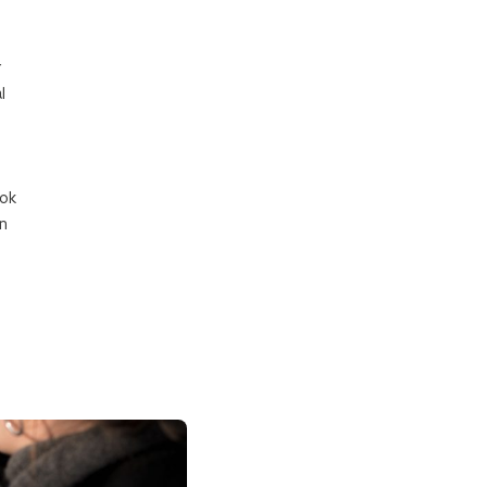
r
l
ook
n