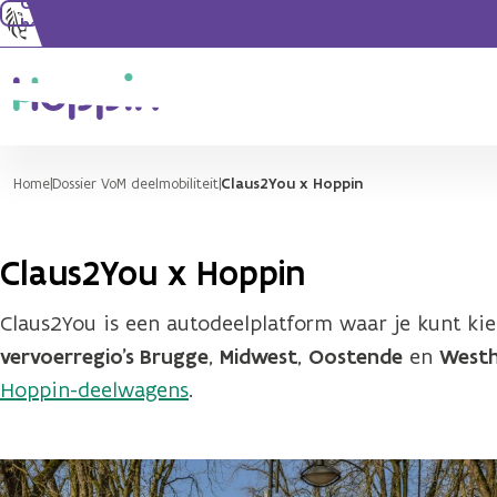
Ga naar de
hoofdinhoud
Home
Dossier VoM deelmobiliteit
Claus2You x Hoppin
Claus2You x Hoppin
Claus2You is een autodeelplatform waar je kunt kie
vervoerregio’s Brugge
,
Midwest
,
Oostende
en
West
Hoppin-deelwagens
.