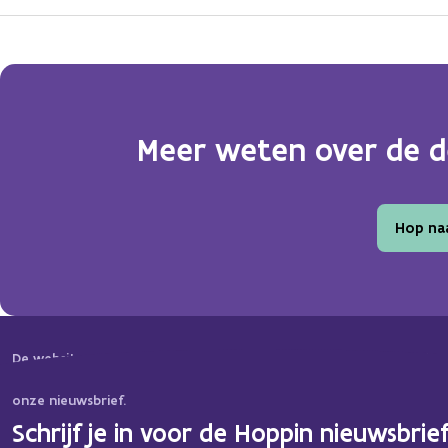
Meer weten over de d
Hop na
De website van Hoppin is constant in beweging. Binnenkort bieden
informatie, tools en ideeën! Wil je op de hoogte blijven? Schrijf je 
onze nieuwsbrief.
Schrijf je in voor de Hoppin nieuwsbrief