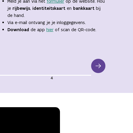
Meld je aan via het
formulier
op de website. Hou
je
rijbewijs
,
identiteitskaart
en
bankkaart
bij
de hand.
Via e-mail ontvang je je inloggegevens.
Download
de app
hier
of scan de QR-code.
4