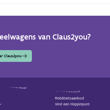
eelwagens van Claus2you?
ar Claus2you
 we jou nog meer
Wat is Hoppin?
dan alvast in voor
Mobiliteitsaanbod
Vind een Hoppinpunt