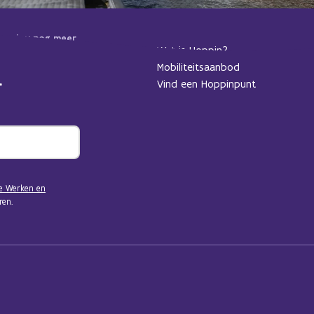
 we jou nog meer
Wat is Hoppin?
dan alvast in voor
Mobiliteitsaanbod
Vind een Hoppinpunt
e Werken en
en.