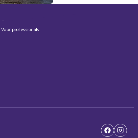
Contact
Voor professionals
(Opent in een n
(Opent in