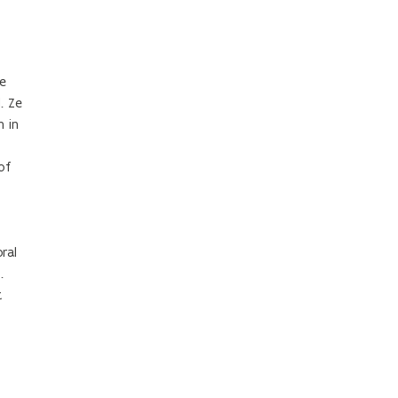
e
. Ze
 in
of
ral
n
.
t