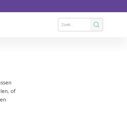
ussen
en, of
 en