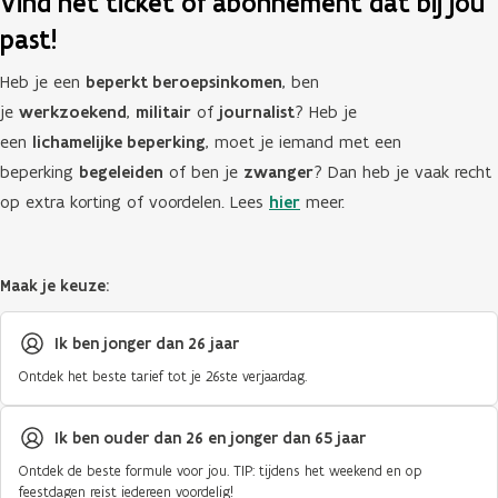
Vind het ticket of abonnement dat bij jou
past!
Heb je een
beperkt beroepsinkomen
, ben
je
werkzoekend
,
militair
of
journalist
? Heb je
een
lichamelijke beperking
, moet je iemand met een
beperking
begeleiden
of ben je
zwanger
? Dan heb je vaak recht
op extra korting of voordelen. Lees
hier
meer.
Maak je keuze:
Ik ben jonger dan 26 jaar
Ontdek het beste tarief tot je 26ste verjaardag.
Ik ben ouder dan 26 en jonger dan 65 jaar
Ontdek de beste formule voor jou. TIP: tijdens het weekend en op
feestdagen reist iedereen voordelig!