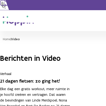
Ga naar de
hoofdinhoud
Home
Video
Berichten in Video
Verhaal
21 dagen fietsen: zo ging het!
Elke dag een gratis workout, meer ruimte in
je hoofd creëren en vertragen. Dat waren
de bevindingen van Linde Merckpoel, Nona
Van Braeckel en Bert De Backer na 21 dagen