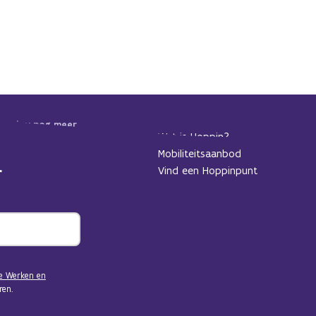
 we jou nog meer
Wat is Hoppin?
dan alvast in voor
Mobiliteitsaanbod
Vind een Hoppinpunt
e Werken en
en.