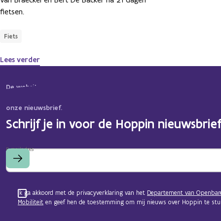
fietsen.
Fiets
Lees verder
De website van Hoppin is constant in beweging. Binnenkort bieden
informatie, tools en ideeën! Wil je op de hoogte blijven? Schrijf je 
onze nieuwsbrief.
Schrijf je in voor de Hoppin nieuwsbrief
E-mailadres
Ik ga akkoord met de privacyverklaring van het
Departement van Openbar
Mobiliteit
en geef hen de toestemming om mij nieuws over Hoppin te stur