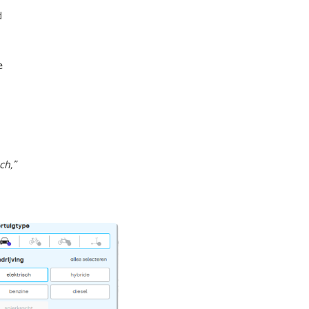
d
e
ch,”