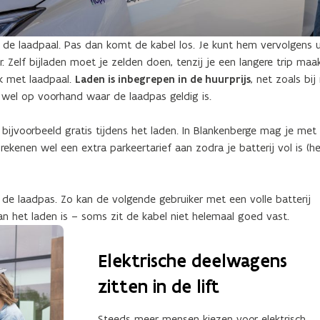
n de laadpaal. Pas dan komt de kabel los. Je kunt hem vervolgens u
. Zelf bijladen moet je zelden doen, tenzij je een langere trip maak
ek met laadpaal.
Laden is inbegrepen in de huurprijs
, net zoals bij 
k wel op voorhand waar de laadpas geldig is.
je bijvoorbeeld gratis tijdens het laden. In Blankenberge mag je met
rekenen wel een extra parkeertarief aan zodra je batterij vol is (h
de laadpas. Zo kan de volgende gebruiker met een volle batterij
an het laden is – soms zit de kabel niet helemaal goed vast.
Elektrische deelwagens
zitten in de lift
Steeds meer mensen kiezen voor elektrisch