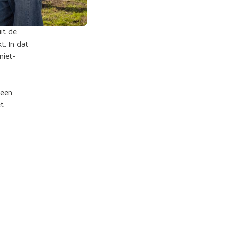
it de
t. In dat
niet-
 een
et