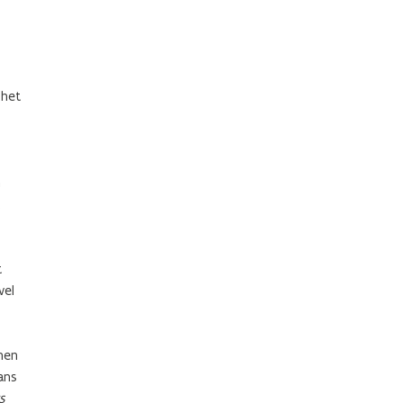
 het
n
t
wel
nen
ans
s