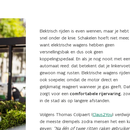
Elektrisch rijden is even wennen, maar je hebt
snel onder de knie. Schakelen hoeft niet meer,
want elektrische wagens hebben geen
versnellingsbak en dus ook geen
koppelingspedaal. En als je nog nooit met ee
automaat reed: dat betekent dat je linkervoet
gewoon mag rusten. Elektrische wagens rijden
ook soepeler, omdat de motor direct en
gelijkmatig reageert wanneer je gas geeft. Da
zorgt voor een
comfortabele rijervaring
, zo
in de stad als op langere afstanden.
Volgens Thomas Colpaert (
Claus2You
) verdwij
de meeste drempels zodra mensen het een k
geven:
“Na één of twee ritten raken gebruiker