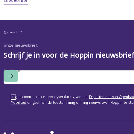
Lees verder
De website van Hoppin is constant in beweging. Binnenkort bieden
informatie, tools en ideeën! Wil je op de hoogte blijven? Schrijf je 
onze nieuwsbrief.
Schrijf je in voor de Hoppin nieuwsbrief
E-mailadres
Ik ga akkoord met de privacyverklaring van het
Departement van Openbar
Mobiliteit
en geef hen de toestemming om mij nieuws over Hoppin te stur