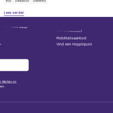
Bus
Deelauto
Deelfiets
Lees verder
 we jou nog meer
Wat is Hoppin?
dan alvast in voor
Mobiliteitsaanbod
Vind een Hoppinpunt
e Werken en
en.