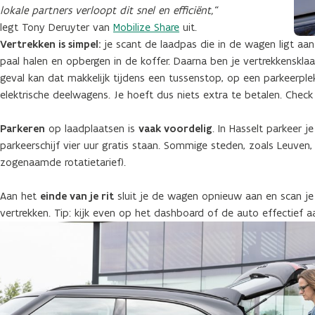
lokale partners verloopt dit snel en efficiënt,
“
legt Tony Deruyter van
Mobilize Share
uit.
Vertrekken is simpel:
je scant de laadpas die in de wagen ligt aa
paal halen en opbergen in de koffer. Daarna ben je vertrekkensklaar
geval kan dat makkelijk tijdens een tussenstop, op een parkeerpl
elektrische deelwagens. Je hoeft dus niets extra te betalen. Chec
Parkeren
op laadplaatsen is
vaak voordelig
. In Hasselt parkeer 
parkeerschijf vier uur gratis staan. Sommige steden, zoals Leuven, 
zogenaamde rotatietarief).
Aan het
einde van je rit
sluit je de wagen opnieuw aan en scan je 
vertrekken. Tip: kijk even op het dashboard of de auto effectief a