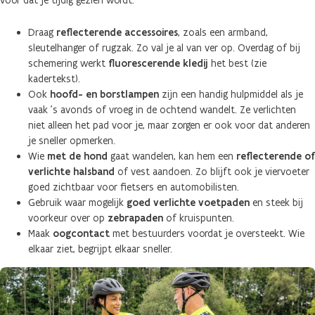
voor dat je tijdig gezien wordt.
Draag
reflecterende accessoires
, zoals een armband,
sleutelhanger of rugzak. Zo val je al van ver op. Overdag of bij
schemering werkt
fluorescerende kledij
het best (zie
kadertekst).
Ook
hoofd- en borstlampen
zijn een handig hulpmiddel als je
vaak ’s avonds of vroeg in de ochtend wandelt. Ze verlichten
niet alleen het pad voor je, maar zorgen er ook voor dat anderen
je sneller opmerken.
Wie
met de hond
gaat wandelen, kan hem een
reflecterende of
verlichte halsband
of vest aandoen. Zo blijft ook je viervoeter
goed zichtbaar voor fietsers en automobilisten.
Gebruik waar mogelijk
goed verlichte voetpaden
en steek bij
voorkeur over op
zebrapaden
of kruispunten.
Maak
oogcontact
met bestuurders voordat je oversteekt. Wie
elkaar ziet, begrijpt elkaar sneller.